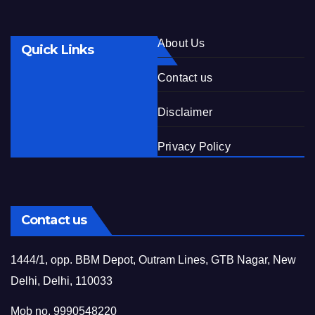
About Us
Quick Links
Contact us
Disclaimer
Privacy Policy
Contact us
1444/1, opp. BBM Depot, Outram Lines, GTB Nagar, New
Delhi, Delhi, 110033
Mob no. 9990548220