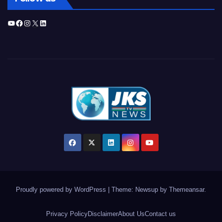
YouTube
Facebook
Instagram
X
LinkedIn
Proudly powered by WordPress
|
Theme: Newsup by
Themeansar
.
Privacy Policy
Disclaimer
About Us
Contact us