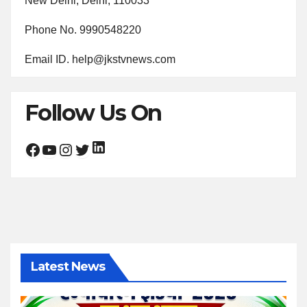
New Delhi, Delhi, 110033
Phone No. 9990548220
Email ID. help@jkstvnews.com
Follow Us On
LinkedIn
Facebook
YouTube
Instagram
Twitter
Latest News