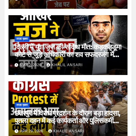
ताज़ा ख़बर
दिल्ली में युवा जज की संदिग्ध मौत: कड़कड़डूमा
कोर्ट से जुड़े अधिकारी का शव सफदरजंग में
मिला
MAY 2, 2026
KHALIL ANSARI
ताज़ा ख़बर
छतरपुर में विरोध प्रदर्शन के दौरान बड़ा हादसा,
पुतला दहन में कई कार्यकर्ता और पुलिसकर्मी
झुलसे
APR 29, 2026
KHALIL ANSARI