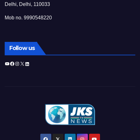
Delhi, Delhi, 110033
Mob no. 9990548220
Follow us
YouTube
Facebook
Instagram
X
LinkedIn