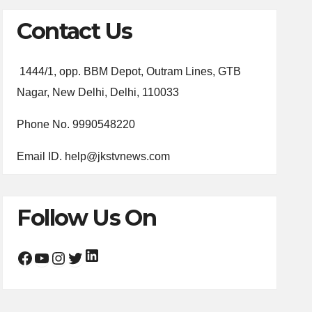
Contact Us
1444/1, opp. BBM Depot, Outram Lines, GTB
Nagar, New Delhi, Delhi, 110033
Phone No. 9990548220
Email ID. help@jkstvnews.com
Follow Us On
LinkedIn
Facebook
YouTube
Instagram
Twitter