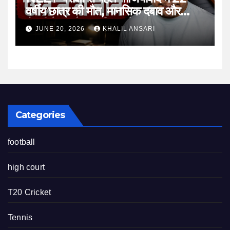
वर्षीय छात्र की मौत, मानसिक दबाव और
तैयारी के माहौल पर फिर उठे सवाल
JUNE 20, 2026
KHALIL ANSARI
Categories
football
high court
T20 Cricket
Tennis