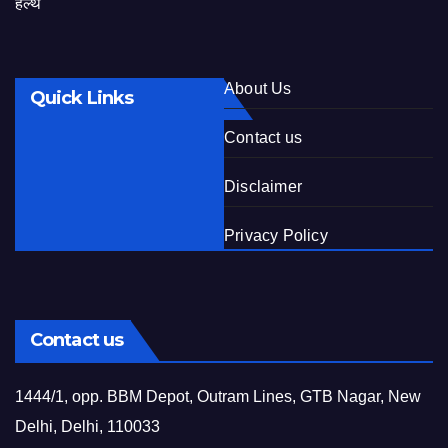
हेल्थ
About Us
Quick Links
Contact us
Disclaimer
Privacy Policy
Contact us
1444/1, opp. BBM Depot, Outram Lines, GTB Nagar, New
Delhi, Delhi, 110033