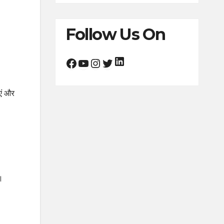
Follow Us On
LinkedIn
Facebook
YouTube
Instagram
Twitter
ाएं और
ै।