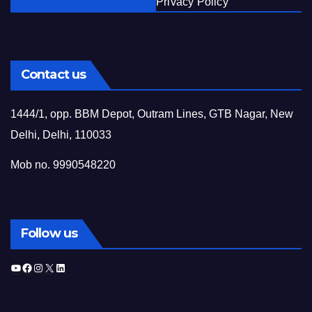
Privacy Policy
Contact us
1444/1, opp. BBM Depot, Outram Lines, GTB Nagar, New
Delhi, Delhi, 110033
Mob no. 9990548220
Follow us
YouTube
Facebook
Instagram
X
LinkedIn