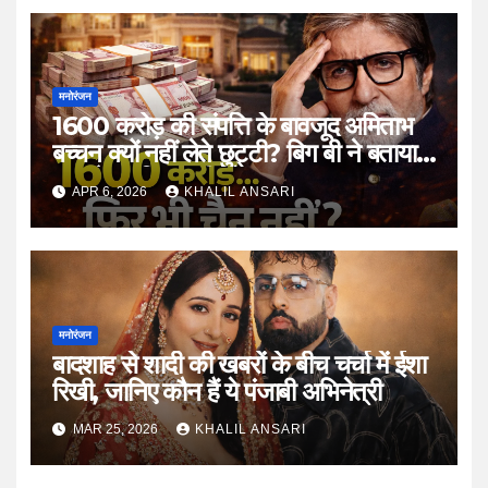
मनोरंजन
1600 करोड़ की संपत्ति के बावजूद अमिताभ
बच्चन क्यों नहीं लेते छुट्टी? बिग बी ने बताया
काम के प्रति अपनी सोच का राज
APR 6, 2026
KHALIL ANSARI
मनोरंजन
बादशाह से शादी की खबरों के बीच चर्चा में ईशा
रिखी, जानिए कौन हैं ये पंजाबी अभिनेत्री
MAR 25, 2026
KHALIL ANSARI