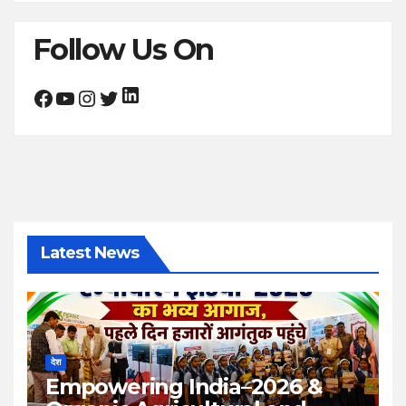
Follow Us On
LinkedIn
Facebook
YouTube
Instagram
Twitter
Latest News
देश
Empowering India–2026 &