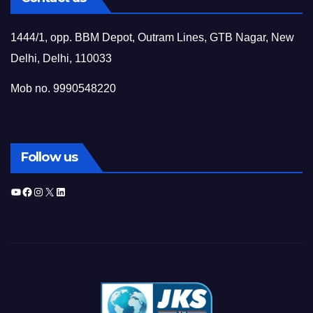
1444/1, opp. BBM Depot, Outram Lines, GTB Nagar, New
Delhi, Delhi, 110033
Mob no. 9990548220
Follow us
YouTube
Facebook
Instagram
X
LinkedIn