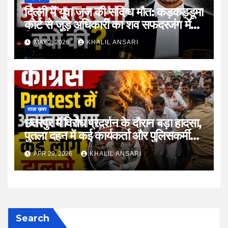
दिल्ली में युवा जज की संदिग्ध मौत: कड़कड़डूमा
कोर्ट से जुड़े अधिकारी का शव सफदरजंग में
मिला
MAY 2, 2026
KHALIL ANSARI
ताज़ा ख़बर
छतरपुर में विरोध प्रदर्शन के दौरान बड़ा हादसा,
पुतला दहन में कई कार्यकर्ता और पुलिसकर्मी
झुलसे
APR 29, 2026
KHALIL ANSARI
Search