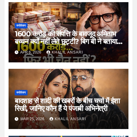
मनोरंजन
1600 करोड़ की संपत्ति के बावजूद अमिताभ
बच्चन क्यों नहीं लेते छुट्टी? बिग बी ने बताया
काम के प्रति अपनी सोच का राज
APR 6, 2026
KHALIL ANSARI
मनोरंजन
बादशाह से शादी की खबरों के बीच चर्चा में ईशा
रिखी, जानिए कौन हैं ये पंजाबी अभिनेत्री
MAR 25, 2026
KHALIL ANSARI