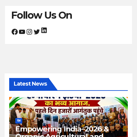
Follow Us On
LinkedIn
Facebook
YouTube
Instagram
Twitter
Latest News
देश
Empowering India–2026 &
Organic Agricultural and