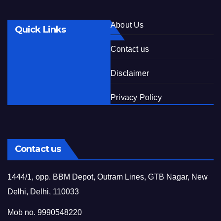
About Us
Quick Links
Contact us
Disclaimer
Privacy Policy
Contact us
1444/1, opp. BBM Depot, Outram Lines, GTB Nagar, New
Delhi, Delhi, 110033
Mob no. 9990548220