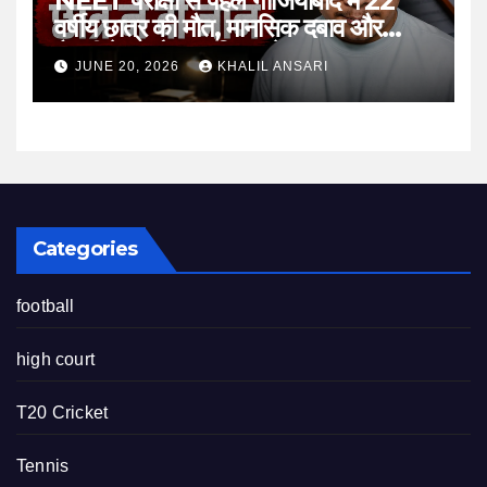
NEET परीक्षा से पहले गाजियाबाद में 22
वर्षीय छात्र की मौत, मानसिक दबाव और
तैयारी के माहौल पर फिर उठे सवाल
JUNE 20, 2026
KHALIL ANSARI
Categories
football
high court
T20 Cricket
Tennis