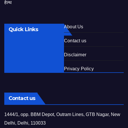
हेल्थ
About Us
Quick Links
Contact us
Disclaimer
Privacy Policy
Contact us
1444/1, opp. BBM Depot, Outram Lines, GTB Nagar, New
Delhi, Delhi, 110033