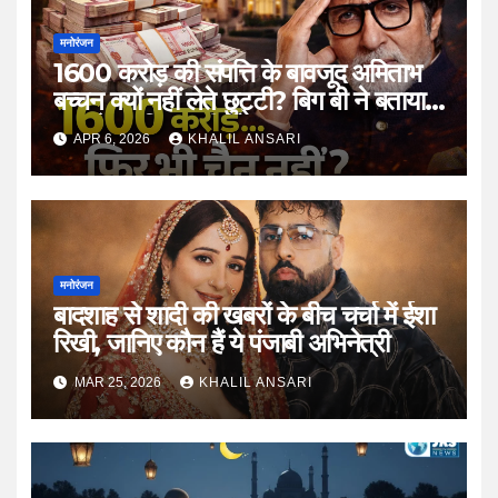
मनोरंजन
1600 करोड़ की संपत्ति के बावजूद अमिताभ
बच्चन क्यों नहीं लेते छुट्टी? बिग बी ने बताया
काम के प्रति अपनी सोच का राज
APR 6, 2026
KHALIL ANSARI
मनोरंजन
बादशाह से शादी की खबरों के बीच चर्चा में ईशा
रिखी, जानिए कौन हैं ये पंजाबी अभिनेत्री
MAR 25, 2026
KHALIL ANSARI