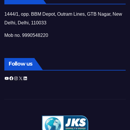
1444/1, opp. BBM Depot, Outram Lines, GTB Nagar, New
Delhi, Delhi, 110033
Mob no. 9990548220
Follow us
YouTube
Facebook
Instagram
X
LinkedIn