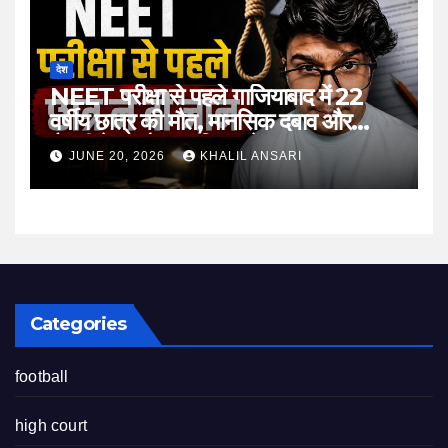
देश
NEET परीक्षा से पहले गाजियाबाद में 22
वर्षीय छात्र की मौत, मानसिक दबाव और
तैयारी के माहौल पर फिर उठे सवाल
JUNE 20, 2026
KHALIL ANSARI
Categories
football
high court