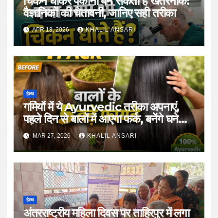
चिकन धोकर पकाना बन सकता है खतरनाक:
वैज्ञानिकों की चेतावनी, जानिए सही तरीका
APR 18, 2026
KHALIL ANSARI
हेल्थ
गर्मियों में ये Ayurvedic तरीका अपनाएं,
पहले दिन से बालों में आएगा फर्क, बनेंगे घने
और सिल्की
MAR 27, 2026
KHALIL ANSARI
हेल्थ
अंतरराष्ट्रीय महिला दिवस पर ताहिरपुर में लगा