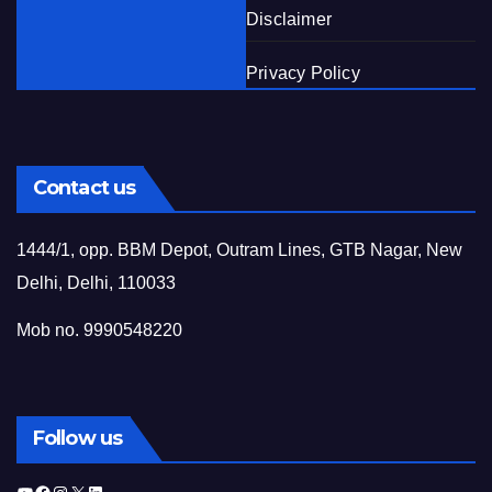
Disclaimer
Privacy Policy
Contact us
1444/1, opp. BBM Depot, Outram Lines, GTB Nagar, New
Delhi, Delhi, 110033
Mob no. 9990548220
Follow us
YouTube
Facebook
Instagram
X
LinkedIn