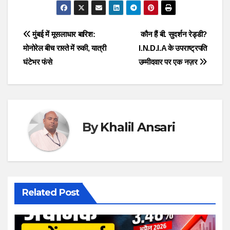
Post
मुंबई में मूसलाधार बारिश:
कौन हैं बी. सुदर्शन रेड्डी?
मोनोरेल बीच रास्ते में रुकी, यात्री
I.N.D.I.A के उपराष्ट्रपति
navigation
घंटेभर फंसे
उम्मीदवार पर एक नज़र
By
Khalil Ansari
Related Post