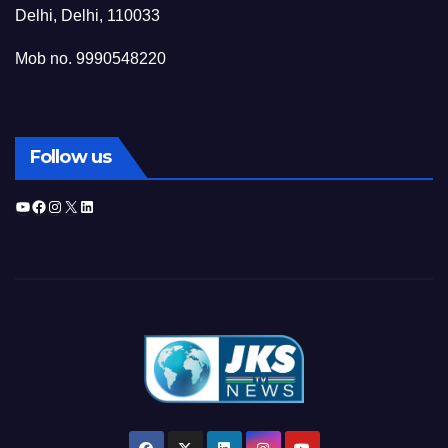
Delhi, Delhi, 110033
Mob no. 9990548220
Follow us
YouTube
Facebook
Instagram
X
LinkedIn