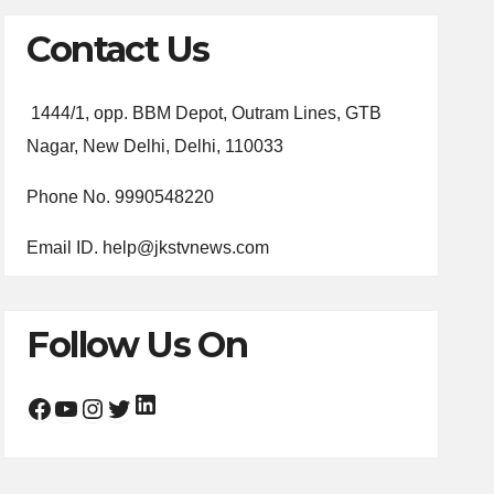
Contact Us
1444/1, opp. BBM Depot, Outram Lines, GTB
Nagar, New Delhi, Delhi, 110033
Phone No. 9990548220
Email ID. help@jkstvnews.com
Follow Us On
LinkedIn
Facebook
YouTube
Instagram
Twitter