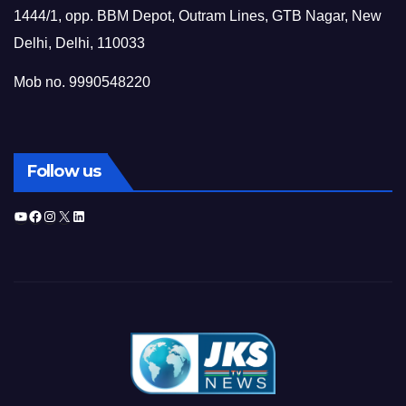
1444/1, opp. BBM Depot, Outram Lines, GTB Nagar, New
Delhi, Delhi, 110033
Mob no. 9990548220
Follow us
YouTube
Facebook
Instagram
X
LinkedIn