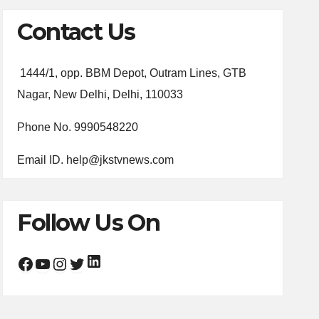
Contact Us
1444/1, opp. BBM Depot, Outram Lines, GTB
Nagar, New Delhi, Delhi, 110033
Phone No. 9990548220
Email ID. help@jkstvnews.com
Follow Us On
LinkedIn
Facebook
YouTube
Instagram
Twitter