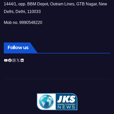
1444/1, opp. BBM Depot, Outram Lines, GTB Nagar, New
Delhi, Delhi, 110033
Mob no. 9990548220
Follow us
YouTube
Facebook
Instagram
X
LinkedIn