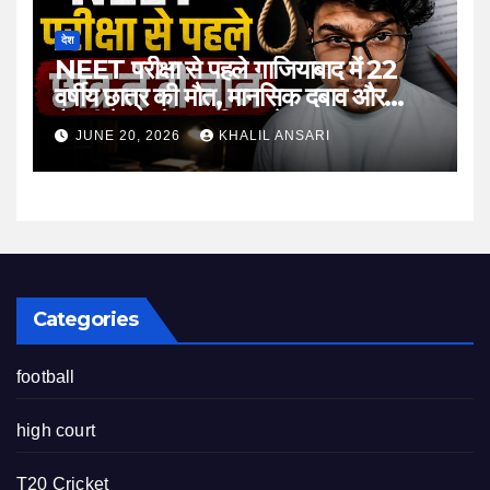
देश
NEET परीक्षा से पहले गाजियाबाद में 22
वर्षीय छात्र की मौत, मानसिक दबाव और
तैयारी के माहौल पर फिर उठे सवाल
JUNE 20, 2026
KHALIL ANSARI
Categories
football
high court
T20 Cricket