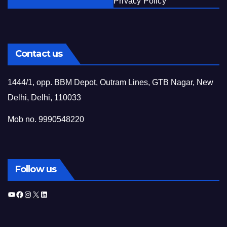
Privacy Policy
Contact us
1444/1, opp. BBM Depot, Outram Lines, GTB Nagar, New
Delhi, Delhi, 110033
Mob no. 9990548220
Follow us
YouTube
Facebook
Instagram
X
LinkedIn