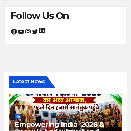
Follow Us On
LinkedIn
Facebook
YouTube
Instagram
Twitter
Latest News
देश
Empowering India–2026 &