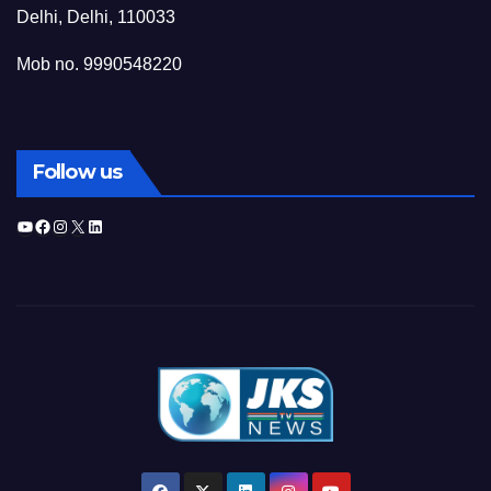
Delhi, Delhi, 110033
Mob no. 9990548220
Follow us
YouTube
Facebook
Instagram
X
LinkedIn