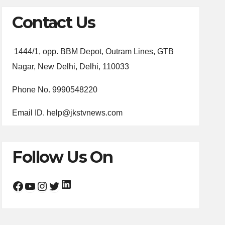
Contact Us
1444/1, opp. BBM Depot, Outram Lines, GTB
Nagar, New Delhi, Delhi, 110033
Phone No. 9990548220
Email ID. help@jkstvnews.com
Follow Us On
LinkedIn
Facebook
YouTube
Instagram
Twitter