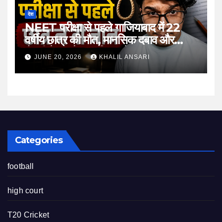
देश
NEET परीक्षा से पहले गाजियाबाद में 22
वर्षीय छात्र की मौत, मानसिक दबाव और
तैयारी के माहौल पर फिर उठे सवाल
JUNE 20, 2026
KHALIL ANSARI
Categories
football
high court
T20 Cricket