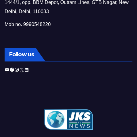
1444/1, opp. BBM Depot, Outram Lines, GTB Nagar, New
Delhi, Delhi, 110033
Mob no. 9990548220
Follow us
YouTube
Facebook
Instagram
X
LinkedIn