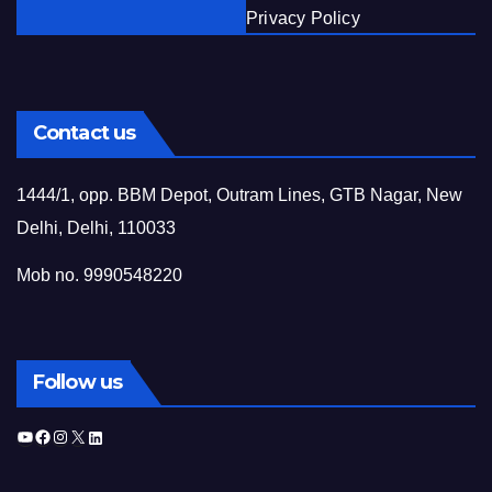
Privacy Policy
Contact us
1444/1, opp. BBM Depot, Outram Lines, GTB Nagar, New
Delhi, Delhi, 110033
Mob no. 9990548220
Follow us
YouTube
Facebook
Instagram
X
LinkedIn