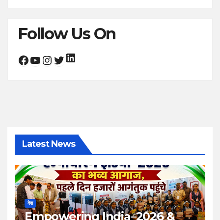
Follow Us On
LinkedIn
Facebook
YouTube
Instagram
Twitter
Latest News
देश
Empowering India–2026 &