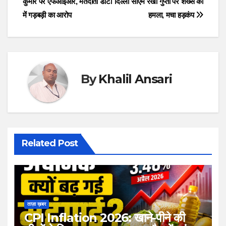
कुमार पर एफआईआर, मतदाता डाटा
दिल्ली सीएम रेखा गुप्ता पर शख्स का
navigation
में गड़बड़ी का आरोप
हमला, मचा हड़कंप
By
Khalil Ansari
Related Post
ताज़ा ख़बर
CPI Inflation 2026: खाने-पीने की