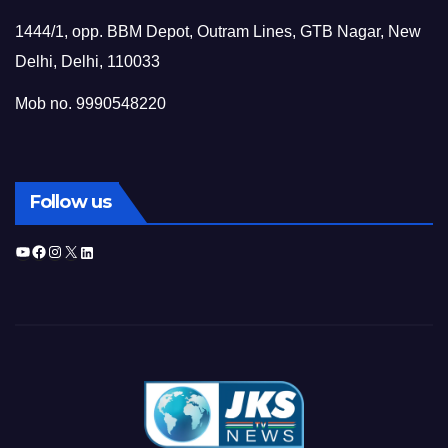
1444/1, opp. BBM Depot, Outram Lines, GTB Nagar, New
Delhi, Delhi, 110033
Mob no. 9990548220
Follow us
YouTube
Facebook
Instagram
X
LinkedIn