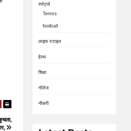
े
स्पोर्ट्स
Tennis
football
लाइफ स्टाइल
हेल्थ
शिक्षा
नॉलेज
नौकरी
कुचला,
ार,