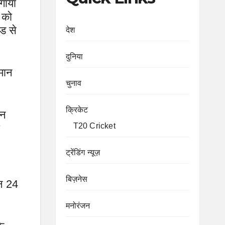
गाया
ं को
ंड से
देश
दुनिया
मान
चुनाव
क्रिकेट
ान
T20 Cricket
ट्रेंडिंग न्यूज़
बिज़नेस
ान 24
मनोरंजन