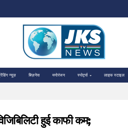
्रेंडिंग न्यूज़
बिज़नेस
मनोरंजन
स्पोर्ट्स
लाइफ स्टाइल
े विजिबिलिटी हुई काफी कम;