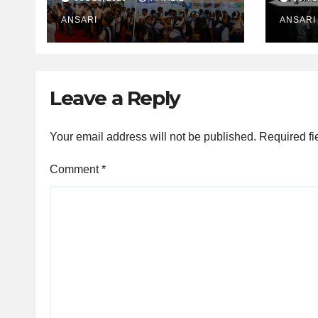
Dairying Expo–2026:
लिए कि
पहले ही दिन उमड़ा जनसैलाब,
ANSARI
किसी न
ANSARI
हजारों आगंतुकों ने किया एक्सपो
का भ्रमण
Leave a Reply
Your email address will not be published.
Required fi
Comment
*