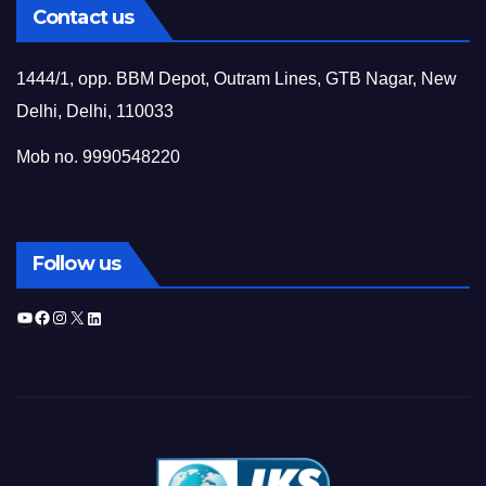
Contact us
1444/1, opp. BBM Depot, Outram Lines, GTB Nagar, New
Delhi, Delhi, 110033
Mob no. 9990548220
Follow us
YouTube
Facebook
Instagram
X
LinkedIn