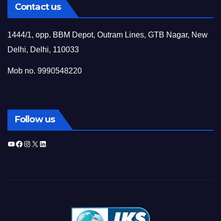
Contact us
1444/1, opp. BBM Depot, Outram Lines, GTB Nagar, New
Delhi, Delhi, 110033
Mob no. 9990548220
Follow us
YouTube
Facebook
Instagram
X
LinkedIn