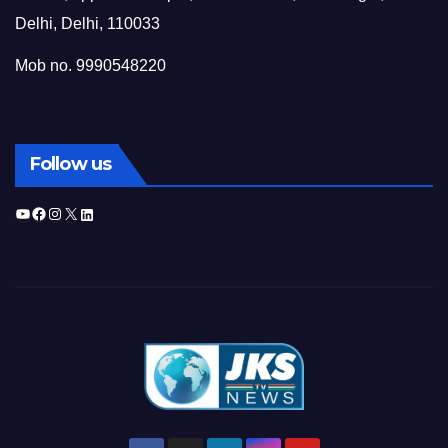
Delhi, Delhi, 110033
Mob no. 9990548220
Follow us
YouTube
Facebook
Instagram
X
LinkedIn