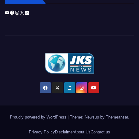
YouTube
Facebook
Instagram
X
LinkedIn
Proudly powered by WordPress
|
Theme: Newsup by
Themeansar
.
Privacy Policy
Disclaimer
About Us
Contact us