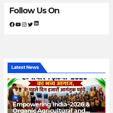
Follow Us On
LinkedIn
Facebook
YouTube
Instagram
Twitter
Latest News
देश
Empowering India–2026 &
Organic Agricultural and