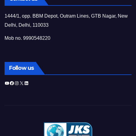
1444/1, opp. BBM Depot, Outram Lines, GTB Nagar, New
Delhi, Delhi, 110033
Mob no. 9990548220
Follow us
YouTube
Facebook
Instagram
X
LinkedIn