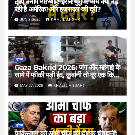
ट्रंप बनाम नेतन्याहू: ईरान युद्ध के बीच क्यों बढ़
रही है अमेरिका और इजरायल की दूरी?
JUN 8, 2026
KHALIL ANSARI
दुनिया
Gaza Bakrid 2026: जंग और महंगाई के
साये में फीकी पड़ी ईद, कुर्बानी तो दूर एक किलो
मांस खरीदना भी मुश्किल
MAY 27, 2026
KHALIL ANSARI
दुनिया
पाकिस्तान को आर्मी चीफ की दोटूक चेतावनी: