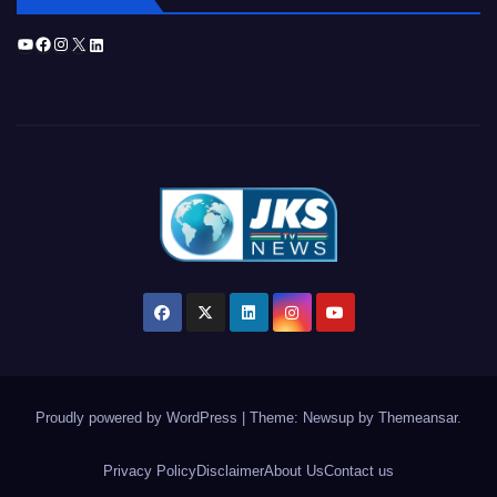
YouTube
Facebook
Instagram
X
LinkedIn
Proudly powered by WordPress
|
Theme: Newsup by
Themeansar
.
Privacy Policy
Disclaimer
About Us
Contact us