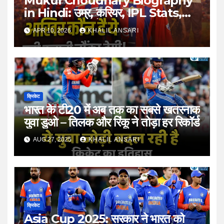
Mukul Choudhary Biography
in Hindi: उम्र, करियर, IPL Stats,
Net Worth और Family
APR 10, 2026
KHALIL ANSARI
क्रिकेट
भारत के टी20 में अब तक का सबसे खतरनाक
युवा डुओ – तिलक और रिंकू ने तोड़ा हर रिकॉर्ड
AUG 27, 2025
KHALIL ANSARI
क्रिकेट
Asia Cup 2025: सरकार ने भारत को