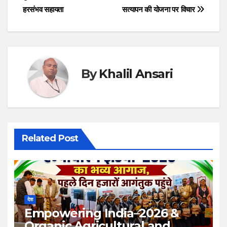
navigation
हरसंभव सहायता
सत्यापन की योजना पर विचार
By
Khalil Ansari
Related Post
देश
Empowering India–2026 &
Organic Agricultural and