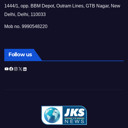
1444/1, opp. BBM Depot, Outram Lines, GTB Nagar, New
Delhi, Delhi, 110033
Mob no. 9990548220
Follow us
YouTube
Facebook
Instagram
X
LinkedIn