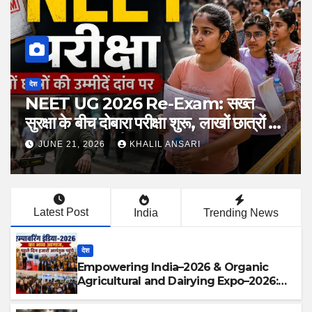
देश
NEET UG 2026 Re-Exam: सख्त
सुरक्षा के बीच दोबारा परीक्षा शुरू, लाखों छात्रों की
उम्मीदों की फिर हुई परीक्षा
JUNE 21, 2026
KHALIL ANSARI
Latest Post
India
Trending News
देश
Empowering India–2026 & Organic
Agricultural and Dairying Expo–2026:
पहले ही दिन उमड़ा जनसैलाब, हजारों आगंतुकों ने किया
एक्सपो का भ्रमण