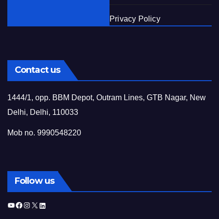
Privacy Policy
Contact us
1444/1, opp. BBM Depot, Outram Lines, GTB Nagar, New
Delhi, Delhi, 110033
Mob no. 9990548220
Follow us
YouTube
Facebook
Instagram
X
LinkedIn