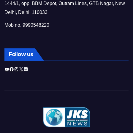
1444/1, opp. BBM Depot, Outram Lines, GTB Nagar, New
Delhi, Delhi, 110033
Mob no. 9990548220
Follow us
YouTube
Facebook
Instagram
X
LinkedIn