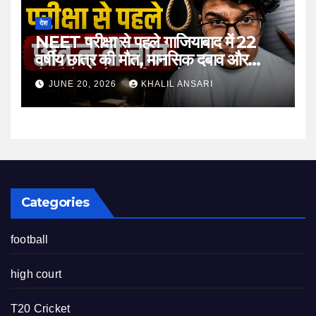
देश
NEET परीक्षा से पहले गाजियाबाद में 22
वर्षीय छात्र की मौत, मानसिक दबाव और
तैयारी के माहौल पर फिर उठे सवाल
JUNE 20, 2026
KHALIL ANSARI
Categories
football
high court
T20 Cricket