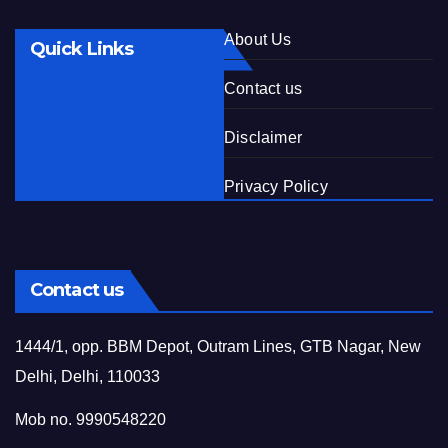
About Us
Quick Links
Contact us
Disclaimer
Privacy Policy
Contact us
1444/1, opp. BBM Depot, Outram Lines, GTB Nagar, New
Delhi, Delhi, 110033
Mob no. 9990548220