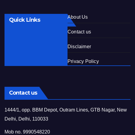
About Us
Quick Links
Contact us
Disclaimer
Privacy Policy
Contact us
1444/1, opp. BBM Depot, Outram Lines, GTB Nagar, New
Delhi, Delhi, 110033
Mob no. 9990548220