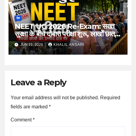
देश
NEET UG 2026 Re-Exam: सख्त
सुरक्षा के बीच दोबारा परीक्षा शुरू, लाखों छात्रों
की उम्मीदों की फिर हुई परीक्षा
JUN 21, 2026
KHALIL ANSARI
Leave a Reply
Your email address will not be published.
Required
fields are marked
*
Comment
*