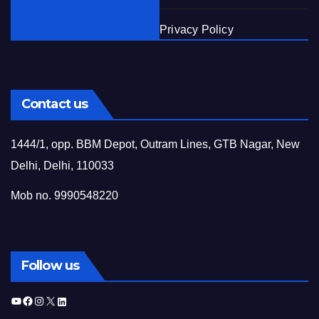
Privacy Policy
Contact us
1444/1, opp. BBM Depot, Outram Lines, GTB Nagar, New
Delhi, Delhi, 110033
Mob no. 9990548220
Follow us
YouTube
Facebook
Instagram
X
LinkedIn