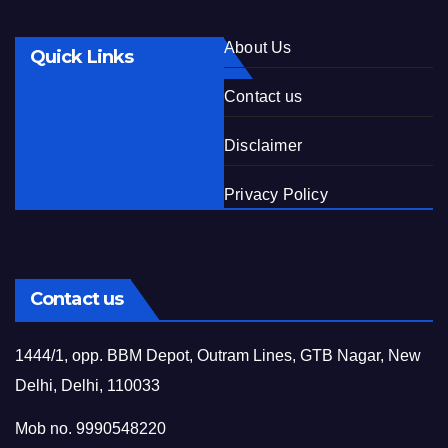
About Us
Quick Links
Contact us
Disclaimer
Privacy Policy
Contact us
1444/1, opp. BBM Depot, Outram Lines, GTB Nagar, New
Delhi, Delhi, 110033
Mob no. 9990548220