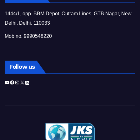
1444/1, opp. BBM Depot, Outram Lines, GTB Nagar, New
Delhi, Delhi, 110033
Mob no. 9990548220
Follow us
YouTube
Facebook
Instagram
X
LinkedIn