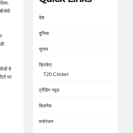
 दिया.
 बीजेपी
देश
दुनिया
ूत
ीडी
चुनाव
क्रिकेट
ीडी में
T20 Cricket
ीटों पर
ट्रेंडिंग न्यूज़
बिज़नेस
मनोरंजन