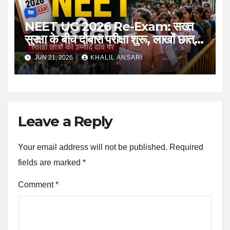
देश
NEET UG 2026 Re-Exam: सख्त
सुरक्षा के बीच दोबारा परीक्षा शुरू, लाखों छात्रों
की उम्मीदों की फिर हुई परीक्षा
JUN 21, 2026
KHALIL ANSARI
Leave a Reply
Your email address will not be published.
Required
fields are marked
*
Comment
*