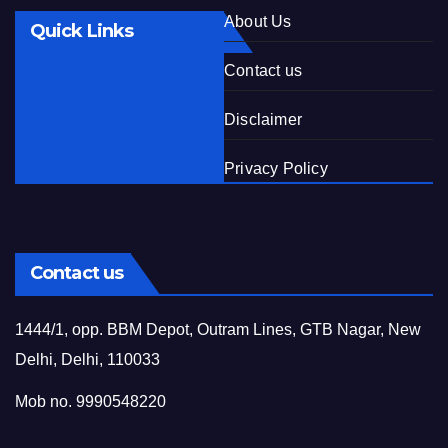
About Us
Quick Links
Contact us
Disclaimer
Privacy Policy
Contact us
1444/1, opp. BBM Depot, Outram Lines, GTB Nagar, New
Delhi, Delhi, 110033
Mob no. 9990548220