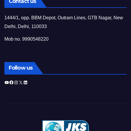
Contact us
1444/1, opp. BBM Depot, Outram Lines, GTB Nagar, New
Delhi, Delhi, 110033
Mob no. 9990548220
Follow us
YouTube
Facebook
Instagram
X
LinkedIn