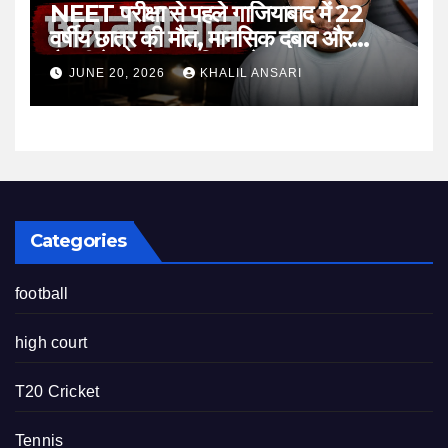
NEET परीक्षा से पहले गाजियाबाद में 22
वर्षीय छात्र की मौत, मानसिक दबाव और
तैयारी के माहौल पर फिर उठे सवाल
JUNE 20, 2026
KHALIL ANSARI
Categories
football
high court
T20 Cricket
Tennis