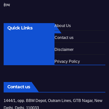
हेल्थ
About Us
Quick Links
Contact us
Disclaimer
Privacy Policy
Contact us
1444/1, opp. BBM Depot, Outram Lines, GTB Nagar, New
Delhi, Delhi, 110033