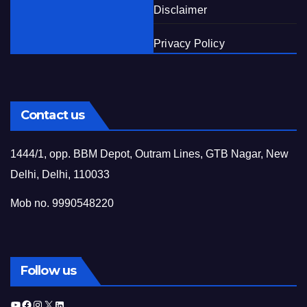
Disclaimer
Privacy Policy
Contact us
1444/1, opp. BBM Depot, Outram Lines, GTB Nagar, New
Delhi, Delhi, 110033
Mob no. 9990548220
Follow us
YouTube
Facebook
Instagram
X
LinkedIn