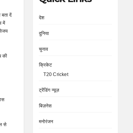
बता दें
देश
में
 विजय
दुनिया
चुनाव
य की
क्रिकेट
T20 Cricket
ट्रेंडिंग न्यूज़
खास
बिज़नेस
मनोरंजन
ल से